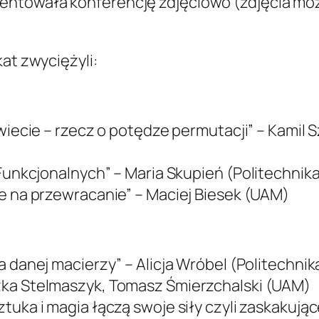
mentowała konferencję zdjęciowo (zdjęcia m
kat zwyciężyli:
 świecie – rzecz o potędze permutacji” – Kamil
 Funkcjonalnych” – Maria Skupień (Politechnik
e na przewracanie” – Maciej Biesek (UAM)
a danej macierzy” – Alicja Wróbel (Politechnik
zka Stelmaszyk, Tomasz Śmierzchalski (UAM)
uka i magia łączą swoje siły czyli zaskakujące