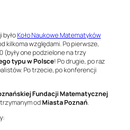
i było
Koło Naukowe Matematyków
pod kilkoma względami. Po pierwsze,
60 (były one podzielone na trzy
ego typu w Polsce
! Po drugie, po raz
alistów. Po trzecie, po konferencji
oznańskiej Fundacji Matematycznej
 otrzymanym od
Miasta Poznań
.
y: