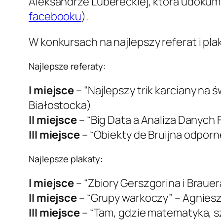
Aleksandrze Lubereckiej, która udoku
facebooku
).
W konkursach na najlepszy referat i pla
Najlepsze referaty:
I miejsce
– “Najlepszy trik karciany na
Białostocka)
II miejsce
– “Big Data a Analiza Danych
III miejsce
– “Obiekty de Bruijna odporn
Najlepsze plakaty:
I miejsce
– “Zbiory Gerszgorina i Brauer
II miejsce
– “Grupy warkoczy” – Agnies
III miejsce
– “Tam, gdzie matematyka, szt