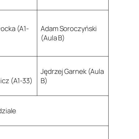
ocka (A1-
Adam Soroczyński
(Aula B)
Jędrzej Garnek (Aula
icz (A1-33)
B)
ziale