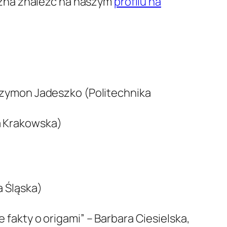
ożna znaleźć na naszym
profilu na
 Szymon Jadeszko (Politechnika
a Krakowska)
a Śląska)
 fakty o origami” – Barbara Ciesielska,