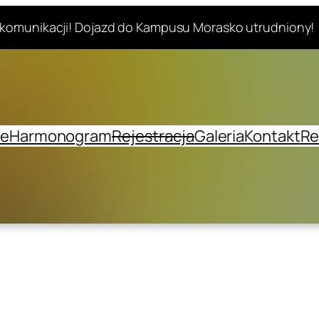
komunikacji! Dojazd do Kampusu Morasko utrudniony!
je
Harmonogram
Rejestracja
Galeria
Kontakt
Re