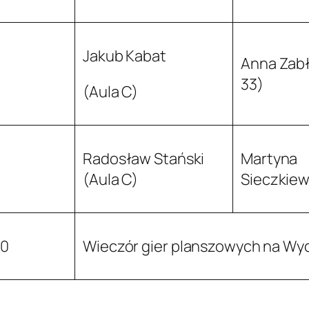
Jakub Kabat
Anna Zabł
33)
(Aula C)
Radosław Stański
Martyna
(Aula C)
Sieczkiew
30
Wieczór gier planszowych na Wyd