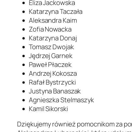
Eliza Jackowska
Katarzyna Taczała
Aleksandra Kaim
Zofia Nowacka
Katarzyna Donaj
Tomasz Dwojak
Jędrzej Garnek
Paweł Płaczek
Andrzej Kokosza
Rafał Bystrzycki
Justyna Banaszak
Agnieszka Stelmaszyk
Kamil Sikorski
Dziękujemy również pomocnikom za pomo