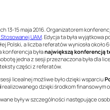
ach 13-15 maja 2016. Organizatorem konferencj
ki Stosowanej UAM
. Edycja ta była wyjątkowa 
łej Polski, a liczba referatów wyniosła około 
a konferencja była
największą konferencją t
obotę jedna z sesji przeznaczona była dla lice
 teksty części z referatów.
esji licealnej możliwe było dzięki wsparciu
P
i
realizowanego dzięki środkom finansowym
wane były w szczególności następujące osob