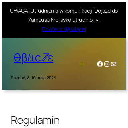
UWAGA! Utrudnienia w komunikacji! Dojazd do
Kampusu Morasko utrudniony!
Dowiedz się więcej
Skip
to
θβℓιcℤε
content
Facebook
Instagr
Mail
Poznań, 8-10 maja 202
6
Regulamin