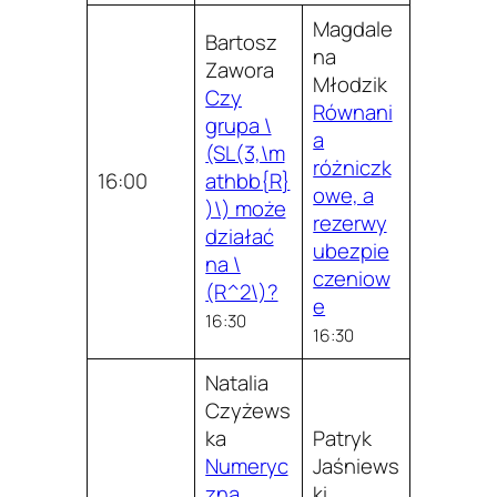
Magdale
Bartosz
na
Zawora
Młodzik
Czy
Równani
grupa \
a
(SL(3,\m
różniczk
16:00
athbb{R}
owe, a
)\) może
rezerwy
działać
ubezpie
na \
czeniow
(R^2\)?
e
16:30
16:30
Natalia
Czyżews
ka
Patryk
Numeryc
Jaśniews
zna
ki