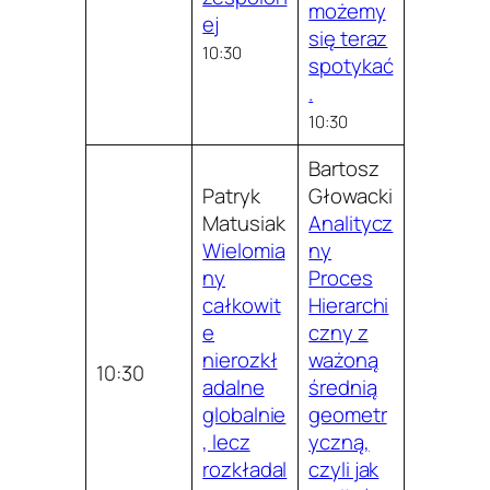
możemy
ej
się teraz
10:30
spotykać
.
10:30
Bartosz
Patryk
Głowacki
Matusiak
Analitycz
Wielomia
ny
ny
Proces
całkowit
Hierarchi
e
czny z
nierozkł
ważoną
10:30
adalne
średnią
globalnie
geometr
, lecz
yczną,
rozkładal
czyli jak