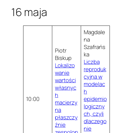
16 maja
Magdale
na
Szafrańs
Piotr
ka
Biskup
Liczba
Lokalizo
reproduk
wanie
cyjna w
wartości
modelac
własnyc
h
h
10:00
epidemio
macierzy
logiczny
na
ch, czyli
płaszczy
dlaczego
źnie
nie
zespolon