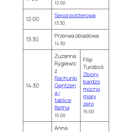
12:00
Sesja posterowa
12:00
13:30
Przerwa obiadowa
13:30
14:30
Zuzanna
Filip
Rygiewic
Turoboś
z
Zbiory
Rachunki
bardzo
14:30
Gentzen
mocno
a i
miary
tablice
zero
Betha
15:00
15:00
Anna