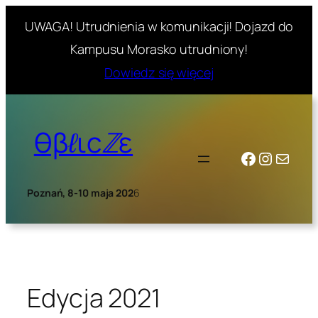
UWAGA! Utrudnienia w komunikacji! Dojazd do
Kampusu Morasko utrudniony!
Dowiedz się więcej
Skip
to
θβℓιcℤε
content
Facebook
Instagr
Mail
Poznań, 8-10 maja 202
6
Edycja 2021