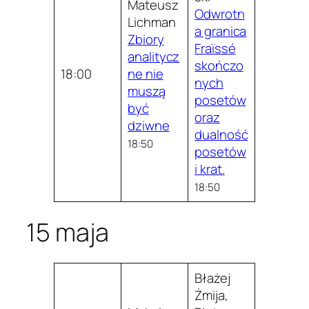
Mateusz
Odwrotn
Lichman
a granica
Zbiory
Fraïssé
analitycz
skończo
18:00
ne nie
nych
muszą
posetów
być
oraz
dziwne
dualność
18:50
posetów
i krat.
18:50
15 maja
Błażej
Żmija,