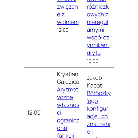
związan
różniczk
e z
owych z
widmem
nieregul
arnymi
12:00
współcz
ynnikami
dryfu
12:00
Krystian
Jakub
Gajdzica
Kabat
Arytmet
Böröczky
yczne
’ego
własnoś
konfigur
12:00
ci
acje, ich
ogranicz
znaczeni
onej
e i
funkcji