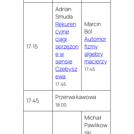
Adrian
Smuda
Rekuren
Marcin
cyjne
Ból
ciągi
Automor
17:15
sprzężon
fizmy
e w
algebry
sensie
macierzy
Czebysz
17:45
ewa
17:45
Przerwa kawowa
17:45
18:00
Michał
Pawlikow
ski