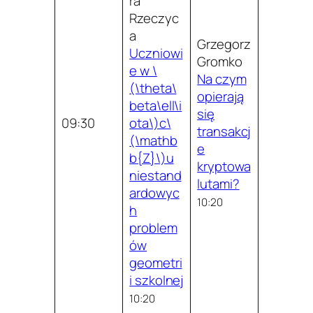
ra
Rzeczyc
a
Grzegorz
Uczniowi
Gromko
e w \
Na czym
(\theta\
opierają
beta\ell\i
się
09:30
ota\)c\
transakcj
(\mathb
e
b{Z}\)u
kryptowa
niestand
lutami?
ardowyc
10:20
h
problem
ów
geometri
i szkolnej
10:20