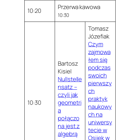
Przerwa kawowa
10:20
10:30
Tomasz
Józefiak
Czym
zajmowa
łem się
Bartosz
podczas
Kisiel
swoich
Nullstelle
pierwszy
nsatz –
ch
czyli jak
praktyk
10:30
geometri
naukowy
a
ch na
połączo
uniwersy
na jest z
tecie w
algebrą
Osijek w