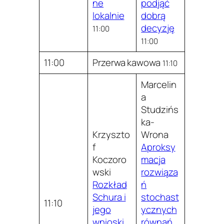
ne
podjąć
lokalnie
dobrą
decyzję
11:00
11:00
11:00
Przerwa kawowa
11:10
Marcelin
a
Studzińs
ka-
Krzyszto
Wrona
f
Aproksy
Koczoro
macja
wski
rozwiąza
Rozkład
ń
Schura i
stochast
11:10
jego
ycznych
wnioski
równań