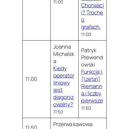
11:00
Chorwacj
i? Trochę
o
grafach.
11:00
Joanna
Patryk
Michalsk
Prewend
a
owski
Kiedy
Funkcja \
operator
11:00
(\zeta\)
liniowy
Riemann
jest
a i liczby
diagoniz
pierwsze
owalny?
11:50
11:50
Przerwa kawowa
11:50