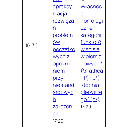
aproksy
Własnoś
macja
ci
rozwiąza
homologi
ń
czne
problem
kategorii
ów
funktoró
16:30
początko
w ściśle
wych z
wielomia
opóźnie
nowych \
niem
(\mathca
przy
l{P}_p\)
niestand
stopnia
ardowyc
pierwsze
h
go \(p\)
założeni
17:20
ach
17:20