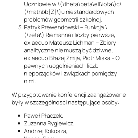
Uczniowie w \(\theta\beta\ell\iota\)c\
(\mathbb{Z}\)u niestandardowych
problemów geometrii szkolnej
,
Patryk Prewendowski –
Funkcja \
(\zeta\) Riemanna i liczby pierwsze
,
ex aequo
Mateusz Lichman –
Zbiory
analityczne nie muszą być dziwne
,
ex aequo
Błażej Żmija, Piotr Miska –
O
pewnych uogólnieniach liczb
nieporządków i związkach pomiędzy
nimi
.
W przygotowanie konferencji zaangażowane
były w szczególności następujące osoby:
Paweł Płaczek,
Zuzanna Rygiewicz,
Andrzej Kokosza,