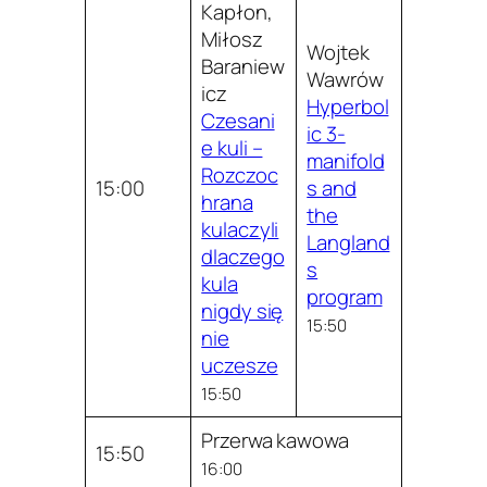
Kapłon,
Miłosz
Wojtek
Baraniew
Wawrów
icz
Hyperbol
Czesani
ic 3-
e kuli –
manifold
Rozczoc
15:00
s and
hrana
the
kulaczyli
Langland
dlaczego
s
kula
program
nigdy się
15:50
nie
uczesze
15:50
Przerwa kawowa
15:50
16:00