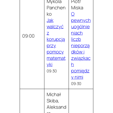
Mykola
Piotr
Panchen
Miska
ko
O
Jak
pewnych
walczyć
uogólnie
z
niach
09:00
korupcją
liczb
przy
nieporzą
pomocy
dków i
matemat
związkac
yki
h
pomiędz
09:30
y nimi
09:30
Michał
Skiba,
Aleksand