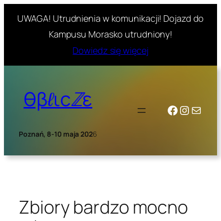
UWAGA! Utrudnienia w komunikacji! Dojazd do
Kampusu Morasko utrudniony!
Dowiedz się więcej
Skip
to
θβℓιcℤε
content
Facebook
Instagr
Mail
Poznań, 8-10 maja 202
6
Zbiory bardzo mocno