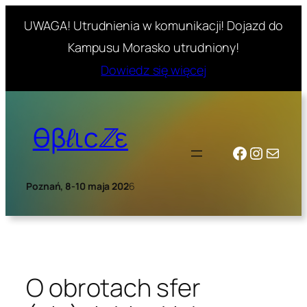
UWAGA! Utrudnienia w komunikacji! Dojazd do
Kampusu Morasko utrudniony!
Dowiedz się więcej
Skip
to
θβℓιcℤε
content
Facebook
Instagr
Mail
Poznań, 8-10 maja 202
6
O obrotach sfer