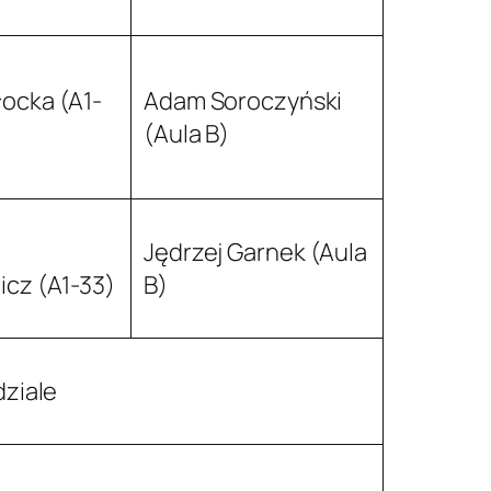
ocka (A1-
Adam Soroczyński
(Aula B)
Jędrzej Garnek (Aula
icz (A1-33)
B)
ziale