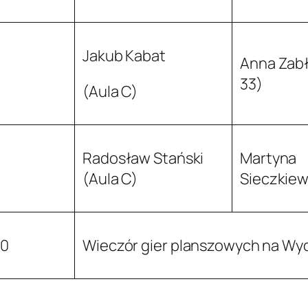
Jakub Kabat
Anna Zabł
33)
(Aula C)
Radosław Stański
Martyna
(Aula C)
Sieczkiew
30
Wieczór gier planszowych na Wyd