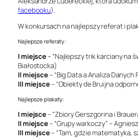
Aleksandrze Lubereckiej, która udoku
facebooku
).
W konkursach na najlepszy referat i pla
Najlepsze referaty:
I miejsce
– “Najlepszy trik karciany na
Białostocka)
II miejsce
– “Big Data a Analiza Danych
III miejsce
– “Obiekty de Bruijna odporn
Najlepsze plakaty:
I miejsce
– “Zbiory Gerszgorina i Brauer
II miejsce
– “Grupy warkoczy” – Agnies
III miejsce
– “Tam, gdzie matematyka, szt