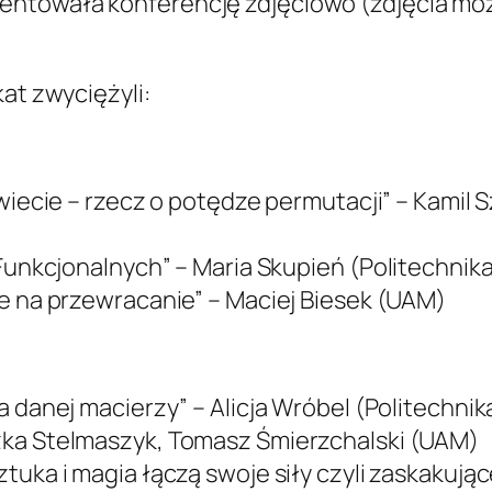
mentowała konferencję zdjęciowo (zdjęcia m
kat zwyciężyli:
 świecie – rzecz o potędze permutacji” – Kamil
 Funkcjonalnych” – Maria Skupień (Politechnik
e na przewracanie” – Maciej Biesek (UAM)
a danej macierzy” – Alicja Wróbel (Politechnik
zka Stelmaszyk, Tomasz Śmierzchalski (UAM)
uka i magia łączą swoje siły czyli zaskakujące