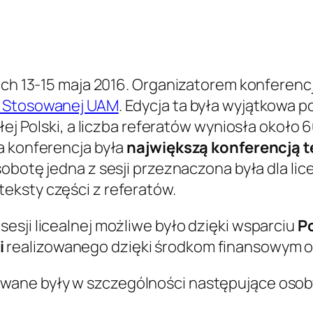
ach 13-15 maja 2016. Organizatorem konferencj
ki Stosowanej UAM
. Edycja ta była wyjątkowa 
łej Polski, a liczba referatów wyniosła około 
a konferencja była
największą konferencją t
obotę jedna z sesji przeznaczona była dla lice
 teksty części z referatów.
esji licealnej możliwe było dzięki wsparciu
P
i
realizowanego dzięki środkom finansowym
wane były w szczególności następujące osob