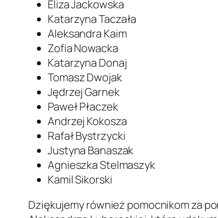
Eliza Jackowska
Katarzyna Taczała
Aleksandra Kaim
Zofia Nowacka
Katarzyna Donaj
Tomasz Dwojak
Jędrzej Garnek
Paweł Płaczek
Andrzej Kokosza
Rafał Bystrzycki
Justyna Banaszak
Agnieszka Stelmaszyk
Kamil Sikorski
Dziękujemy również pomocnikom za pomo