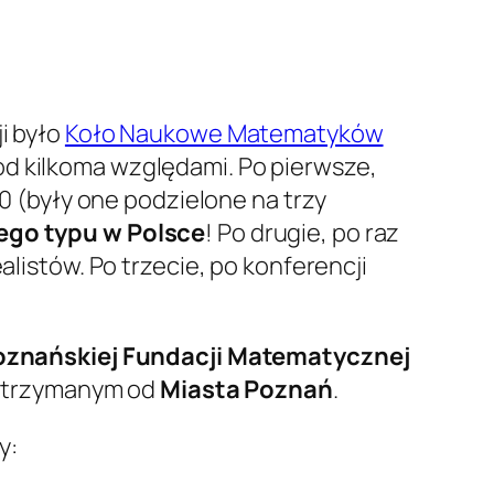
i było
Koło Naukowe Matematyków
pod kilkoma względami. Po pierwsze,
60 (były one podzielone na trzy
ego typu w Polsce
! Po drugie, po raz
alistów. Po trzecie, po konferencji
oznańskiej Fundacji Matematycznej
 otrzymanym od
Miasta Poznań
.
y: