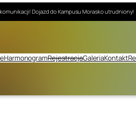
komunikacji! Dojazd do Kampusu Morasko utrudniony!
je
Harmonogram
Rejestracja
Galeria
Kontakt
Re