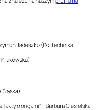
ożna znaleźć na naszym
profilu na
 Szymon Jadeszko (Politechnika
a Krakowska)
a Śląska)
 fakty o origami” – Barbara Ciesielska,